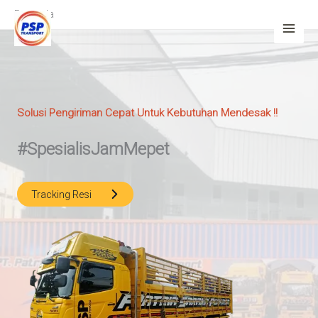
Lewati
Beranda
ke
konten
Solusi Pengiriman Cepat Untuk Kebutuhan Mendesak !!
#SpesialisJamMepet
Tracking Resi