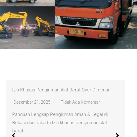
Izin Khusus Pengiriman Alat Berat Over Dimensi
Desember 21, 2025
Tidak Ada Komentar
Panduan Lengkap Pengiriman Aman & Legal di
Bekasi dan Jakarta Izin khusus pengiriman alat
berat…