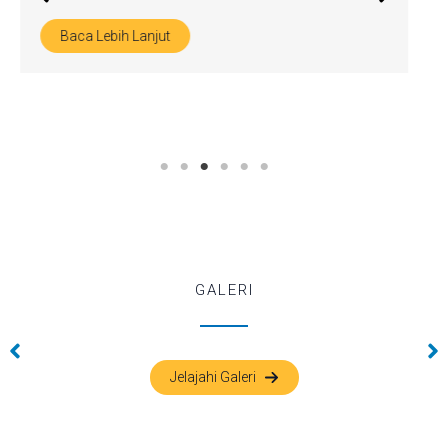
Baca Lebih Lanjut
GALERI
Tanpa Keterangan
Tanpa Keterangan
Jelajahi Galeri